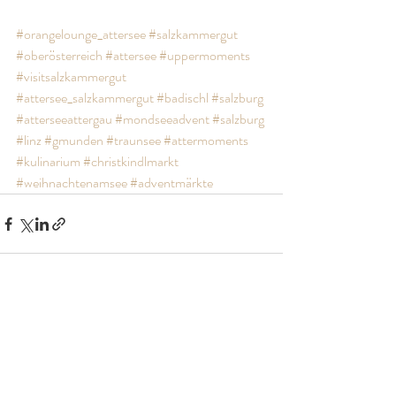
#orangelounge_attersee
#salzkammergut
#oberösterreich
#attersee
#uppermoments
#visitsalzkammergut
#attersee_salzkammergut
#badischl
#salzburg
#atterseeattergau
#mondseeadvent
#salzburg
#linz
#gmunden
#traunsee
#attermoments
#kulinarium
#christkindlmarkt
#weihnachtenamsee
#adventmärkte
Aktuelle Beiträge
Alle ansehen