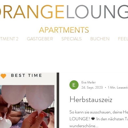
TMENT 2
GASTGEBER
SPECIALS
BUCHEN
FEE
Eva Meiler
24. Sept. 2023
1 Min. Lesezeit
Herbstauszeiz
So kann sie ausschauen, deine 
LOUNGE! 🍁 In den nächsten Tage
wunderschöne...