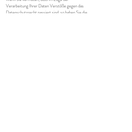
Verarbeitung Ihrer Daten Verstöße gegen das
Datenschutzrecht passiert sind, so haben Sie die
Möglichkeit sich bei uns (
Hello@orange-
lounge.at
) oder der Datenschutzbehörde zu
beschweren.
Sie erreichen uns unter folgenden Kontaktdaten:
Webseitenbetreiber: Orange GmbH
Telefonnummer: 06765311284
Email: Hello@orange-lounge.at
Datenschutzbeauftragter
Unseren Datenschutzbeauftragten erreichen Sie
unter:
Name: Mag. iur. Eva Meiler
Email: Hello@orange-lounge.at
Telefon: +436765311284
Quelle:
Datenschutzgenerator Österreich
DSGVO
Dr. Gleißner Weg 40 B